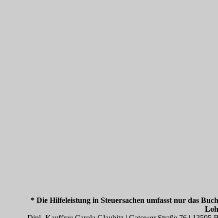
* Die Hilfeleistung in Steuersachen umfasst nur das Buc
Loh
Dipl.-Kauffrau Carola Glaubitz | Gatower Straße 76 | 13595 B